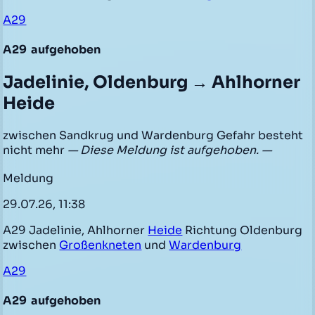
A29
A29
aufgehoben
Jadelinie, Oldenburg → Ahlhorner
Heide
zwischen Sandkrug und Wardenburg Gefahr besteht
nicht mehr
— Diese Meldung ist aufgehoben. —
Meldung
29.07.26, 11:38
A29 Jadelinie, Ahlhorner
Heide
Richtung Oldenburg
zwischen
Großenkneten
und
Wardenburg
A29
A29
aufgehoben