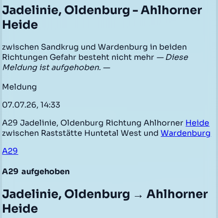
Jadelinie, Oldenburg - Ahlhorner
Heide
zwischen Sandkrug und Wardenburg in beiden
Richtungen Gefahr besteht nicht mehr
— Diese
Meldung ist aufgehoben. —
Meldung
07.07.26, 14:33
A29 Jadelinie, Oldenburg Richtung Ahlhorner
Heide
zwischen Raststätte Huntetal West und
Wardenburg
A29
A29
aufgehoben
Jadelinie, Oldenburg → Ahlhorner
Heide