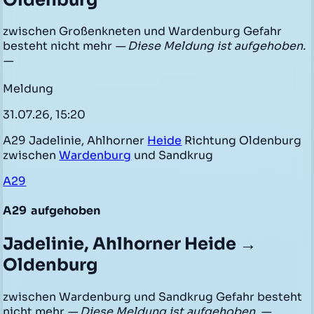
zwischen Großenkneten und Wardenburg Gefahr
besteht nicht mehr
— Diese Meldung ist aufgehoben.
—
Meldung
31.07.26, 15:20
A29 Jadelinie, Ahlhorner
Heide
Richtung Oldenburg
zwischen
Wardenburg
und Sandkrug
A29
A29
aufgehoben
Jadelinie, Ahlhorner Heide →
Oldenburg
zwischen Wardenburg und Sandkrug Gefahr besteht
nicht mehr
— Diese Meldung ist aufgehoben. —