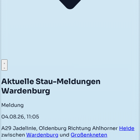
Aktuelle Stau-Meldungen
Wardenburg
Meldung
04.08.26, 11:05
A29 Jadelinie, Oldenburg Richtung Ahlhorner
Heide
zwischen
Wardenburg
und
Großenkneten