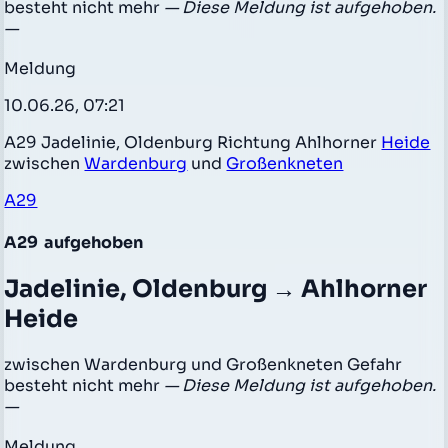
besteht nicht mehr
— Diese Meldung ist aufgehoben.
—
Meldung
10.06.26, 07:21
A29 Jadelinie, Oldenburg Richtung Ahlhorner
Heide
zwischen
Wardenburg
und
Großenkneten
A29
A29
aufgehoben
Jadelinie, Oldenburg → Ahlhorner
Heide
zwischen Wardenburg und Großenkneten Gefahr
besteht nicht mehr
— Diese Meldung ist aufgehoben.
—
Meldung