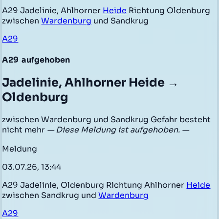
A29 Jadelinie, Ahlhorner
Heide
Richtung Oldenburg
zwischen
Wardenburg
und Sandkrug
A29
A29
aufgehoben
Jadelinie, Ahlhorner Heide →
Oldenburg
zwischen Wardenburg und Sandkrug Gefahr besteht
nicht mehr
— Diese Meldung ist aufgehoben. —
Meldung
03.07.26, 13:44
A29 Jadelinie, Oldenburg Richtung Ahlhorner
Heide
zwischen Sandkrug und
Wardenburg
A29