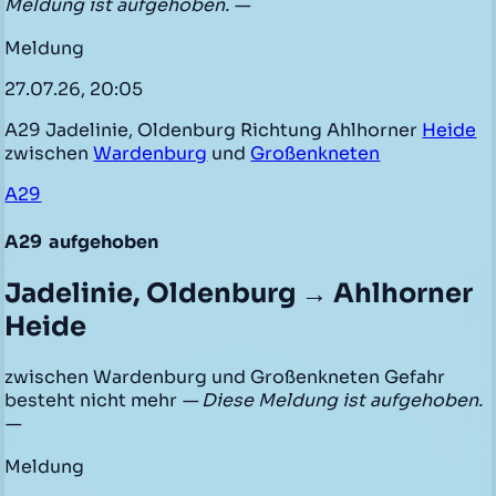
Meldung ist aufgehoben. —
Meldung
27.07.26, 20:05
A29 Jadelinie, Oldenburg Richtung Ahlhorner
Heide
zwischen
Wardenburg
und
Großenkneten
A29
A29
aufgehoben
Jadelinie, Oldenburg → Ahlhorner
Heide
zwischen Wardenburg und Großenkneten Gefahr
besteht nicht mehr
— Diese Meldung ist aufgehoben.
—
Meldung