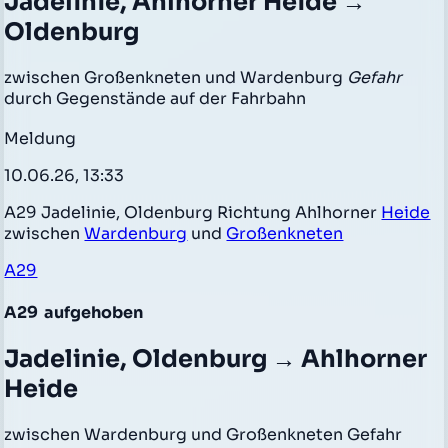
Jadelinie, Ahlhorner Heide →
Oldenburg
zwischen Großenkneten und Wardenburg
Gefahr
durch Gegenstände auf der Fahrbahn
Meldung
10.06.26, 13:33
A29 Jadelinie, Oldenburg Richtung Ahlhorner
Heide
zwischen
Wardenburg
und
Großenkneten
A29
A29
aufgehoben
Jadelinie, Oldenburg → Ahlhorner
Heide
zwischen Wardenburg und Großenkneten Gefahr