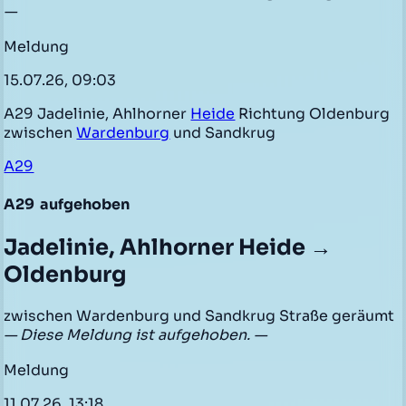
—
Meldung
15.07.26, 09:03
A29 Jadelinie, Ahlhorner
Heide
Richtung Oldenburg
zwischen
Wardenburg
und Sandkrug
A29
A29
aufgehoben
Jadelinie, Ahlhorner Heide →
Oldenburg
zwischen Wardenburg und Sandkrug Straße geräumt
— Diese Meldung ist aufgehoben. —
Meldung
11.07.26, 13:18