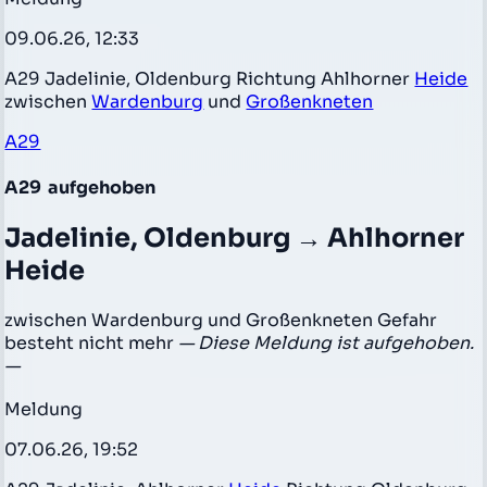
09.06.26, 12:33
A29 Jadelinie, Oldenburg Richtung Ahlhorner
Heide
zwischen
Wardenburg
und
Großenkneten
A29
A29
aufgehoben
Jadelinie, Oldenburg → Ahlhorner
Heide
zwischen Wardenburg und Großenkneten Gefahr
besteht nicht mehr
— Diese Meldung ist aufgehoben.
—
Meldung
07.06.26, 19:52