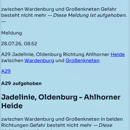
zwischen Wardenburg und Großenkneten Gefahr
besteht nicht mehr
— Diese Meldung ist aufgehoben.
—
Meldung
28.07.26, 08:52
A29 Jadelinie, Oldenburg Richtung Ahlhorner
Heide
zwischen
Wardenburg
und
Großenkneten
A29
A29
aufgehoben
Jadelinie, Oldenburg - Ahlhorner
Heide
zwischen Wardenburg und Großenkneten in beiden
Richtungen Gefahr besteht nicht mehr
— Diese