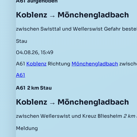
A61
aufgehoben
Koblenz → Mönchengladbach
zwischen Swisttal und Weilerswist Gefahr beste
Stau
04.08.26, 15:49
A61
Koblenz
Richtung
Mönchengladbach
zwisc
A61
A61
2 km Stau
Koblenz → Mönchengladbach
zwischen Weilerswist und Kreuz Bliesheim
2 km 
Meldung