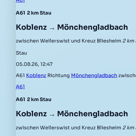
A61
A61
2 km Stau
Koblenz → Mönchengladbach
zwischen Weilerswist und Kreuz Bliesheim
2 km 
Stau
05.08.26, 12:47
A61
Koblenz
Richtung
Mönchengladbach
zwisc
A61
A61
2 km Stau
Koblenz → Mönchengladbach
zwischen Weilerswist und Kreuz Bliesheim
2 km 