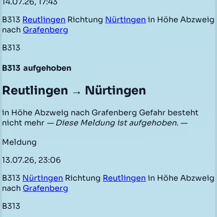
14.07.26, 17:43
B313
Reutlingen
Richtung
Nürtingen
in Höhe Abzweig
nach
Grafenberg
B313
B313
aufgehoben
Reutlingen → Nürtingen
in Höhe Abzweig nach Grafenberg Gefahr besteht
nicht mehr
— Diese Meldung ist aufgehoben. —
Meldung
13.07.26, 23:06
B313
Nürtingen
Richtung
Reutlingen
in Höhe Abzweig
nach
Grafenberg
B313