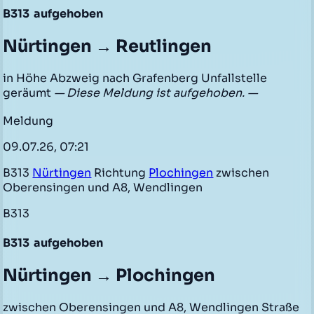
B313
aufgehoben
Nürtingen → Reutlingen
in Höhe Abzweig nach Grafenberg Unfallstelle
geräumt
— Diese Meldung ist aufgehoben. —
Meldung
09.07.26, 07:21
B313
Nürtingen
Richtung
Plochingen
zwischen
Oberensingen und A8, Wendlingen
B313
B313
aufgehoben
Nürtingen → Plochingen
zwischen Oberensingen und A8, Wendlingen Straße