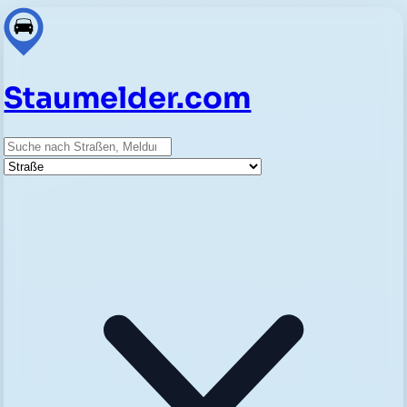
Staumelder.com
Suche
Straße