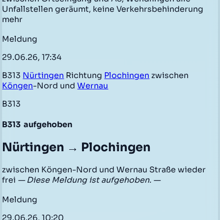
Unfallstellen geräumt, keine Verkehrsbehinderung
mehr
Meldung
29.06.26, 17:34
B313
Nürtingen
Richtung
Plochingen
zwischen
Köngen
-Nord und
Wernau
B313
B313
aufgehoben
Nürtingen → Plochingen
zwischen Köngen-Nord und Wernau Straße wieder
frei
— Diese Meldung ist aufgehoben. —
Meldung
29.06.26, 10:20