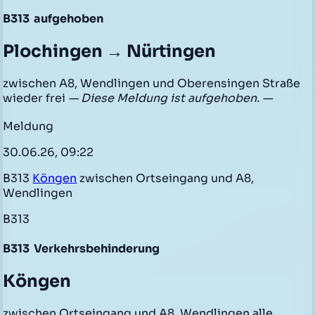
B313
aufgehoben
Plochingen → Nürtingen
zwischen A8, Wendlingen und Oberensingen Straße
wieder frei
— Diese Meldung ist aufgehoben. —
Meldung
30.06.26, 09:22
B313
Köngen
zwischen Ortseingang und A8,
Wendlingen
B313
B313
Verkehrsbehinderung
Köngen
zwischen Ortseingang und A8, Wendlingen alle