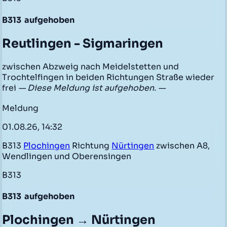
B313
aufgehoben
Reutlingen - Sigmaringen
zwischen Abzweig nach Meidelstetten und
Trochtelfingen in beiden Richtungen Straße wieder
frei
— Diese Meldung ist aufgehoben. —
Meldung
01.08.26, 14:32
B313
Plochingen
Richtung
Nürtingen
zwischen A8,
Wendlingen und Oberensingen
B313
B313
aufgehoben
Plochingen → Nürtingen