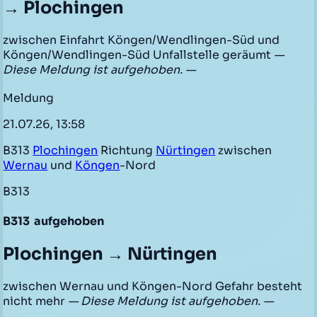
→ Plochingen
zwischen Einfahrt Köngen/Wendlingen-Süd und
Köngen/Wendlingen-Süd Unfallstelle geräumt
—
Diese Meldung ist aufgehoben. —
Meldung
21.07.26, 13:58
B313
Plochingen
Richtung
Nürtingen
zwischen
Wernau
und
Köngen
-Nord
B313
B313
aufgehoben
Plochingen → Nürtingen
zwischen Wernau und Köngen-Nord Gefahr besteht
nicht mehr
— Diese Meldung ist aufgehoben. —