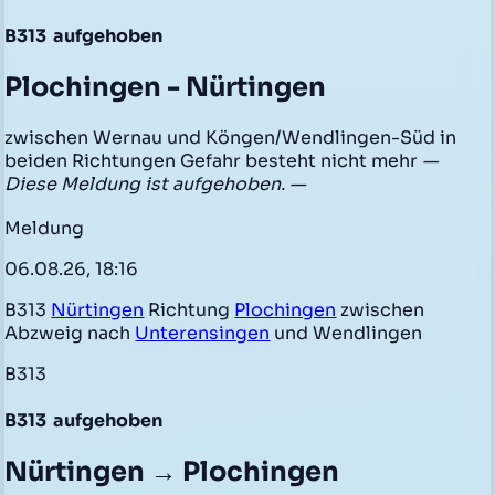
B313
aufgehoben
Plochingen - Nürtingen
zwischen Wernau und Köngen/Wendlingen-Süd in
beiden Richtungen Gefahr besteht nicht mehr
—
Diese Meldung ist aufgehoben. —
Meldung
06.08.26, 18:16
B313
Nürtingen
Richtung
Plochingen
zwischen
Abzweig nach
Unterensingen
und Wendlingen
B313
B313
aufgehoben
Nürtingen → Plochingen