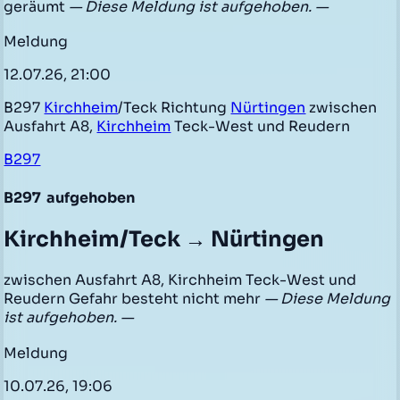
geräumt
— Diese Meldung ist aufgehoben. —
Meldung
12.07.26, 21:00
B297
Kirchheim
/Teck Richtung
Nürtingen
zwischen
Ausfahrt A8,
Kirchheim
Teck-West und Reudern
B297
B297
aufgehoben
Kirchheim/Teck → Nürtingen
zwischen Ausfahrt A8, Kirchheim Teck-West und
Reudern Gefahr besteht nicht mehr
— Diese Meldung
ist aufgehoben. —
Meldung
10.07.26, 19:06