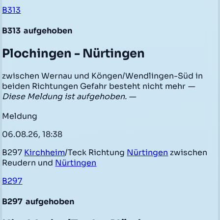
B313
B313
aufgehoben
Plochingen - Nürtingen
zwischen Wernau und Köngen/Wendlingen-Süd in
beiden Richtungen Gefahr besteht nicht mehr
—
Diese Meldung ist aufgehoben. —
Meldung
06.08.26, 18:38
B297
Kirchheim
/Teck Richtung
Nürtingen
zwischen
Reudern und
Nürtingen
B297
B297
aufgehoben