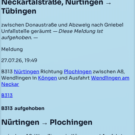
Neckartalstraße, Nürtingen →
Tübingen
zwischen Donaustraße und Abzweig nach Gniebel
Unfallstelle geräumt
— Diese Meldung ist
aufgehoben. —
Meldung
27.07.26, 19:49
B313
Nürtingen
Richtung
Plochingen
zwischen A8,
Wendlingen in
Köngen
und Ausfahrt
Wendlingen am
Neckar
B313
B313
aufgehoben
Nürtingen → Plochingen