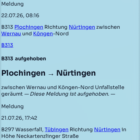
Meldung
22.07.26, 08:16
B313
Plochingen
Richtung
Nürtingen
zwischen
Wernau
und
Köngen
-Nord
B313
B313
aufgehoben
Plochingen → Nürtingen
zwischen Wernau und Köngen-Nord Unfallstelle
geräumt
— Diese Meldung ist aufgehoben. —
Meldung
21.07.26, 17:42
B297 Wasserfall,
Tübingen
Richtung
Nürtingen
in
Höhe Neckartenzlinger Straße