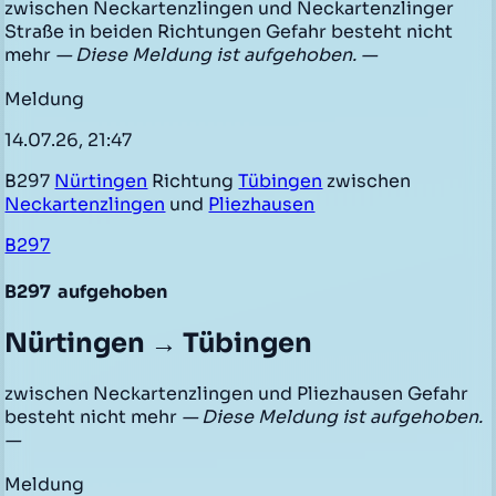
zwischen Neckartenzlingen und Neckartenzlinger
Straße in beiden Richtungen Gefahr besteht nicht
mehr
— Diese Meldung ist aufgehoben. —
Meldung
14.07.26, 21:47
B297
Nürtingen
Richtung
Tübingen
zwischen
Neckartenzlingen
und
Pliezhausen
B297
B297
aufgehoben
Nürtingen → Tübingen
zwischen Neckartenzlingen und Pliezhausen Gefahr
besteht nicht mehr
— Diese Meldung ist aufgehoben.
—
Meldung