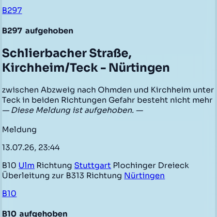
B297
B297
aufgehoben
Schlierbacher Straße,
Kirchheim/Teck - Nürtingen
zwischen Abzweig nach Ohmden und Kirchheim unter
Teck in beiden Richtungen Gefahr besteht nicht mehr
— Diese Meldung ist aufgehoben. —
Meldung
13.07.26, 23:44
B10
Ulm
Richtung
Stuttgart
Plochinger Dreieck
Überleitung zur B313 Richtung
Nürtingen
B10
B10
aufgehoben