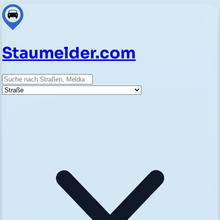
Staumelder.com
Suche
Straße