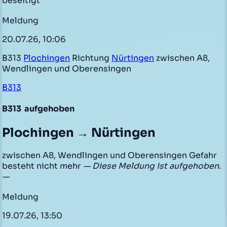
beseitigt
Meldung
20.07.26, 10:06
B313
Plochingen
Richtung
Nürtingen
zwischen A8,
Wendlingen und Oberensingen
B313
B313
aufgehoben
Plochingen → Nürtingen
zwischen A8, Wendlingen und Oberensingen Gefahr
besteht nicht mehr
— Diese Meldung ist aufgehoben.
—
Meldung
19.07.26, 13:50