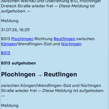
zwischen Wernau und Überleitung B10, Plochinger
Dreieck Straße wieder frei
— Diese Meldung ist
aufgehoben. —
Meldung
31.07.26, 16:29
B313
Plochingen
Richtung
Reutlingen
zwischen
Köngen
/Wendlingen-Süd und
Nürtingen
B313
B313
aufgehoben
Plochingen → Reutlingen
zwischen Köngen/Wendlingen-Süd und Nürtingen
Straße wieder frei
— Diese Meldung ist aufgehoben.
—
Meldung