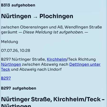
B313
aufgehoben
Nürtingen → Plochingen
zwischen Oberensingen und A8, Wendlingen Straße
geräumt
— Diese Meldung ist aufgehoben. —
Meldung
07.07.26, 10:28
B297 Nürtinger Straße,
Kirchheim
/Teck Richtung
Nürtingen
zwischen Abzweig nach
Dettingen unter
Teck
und Abzweig nach Lindorf
B297
B297
aufgehoben
Nürtinger Straße, Kirchheim/Teck -
Nürtingen