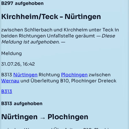
B297
aufgehoben
Kirchheim/Teck - Nürtingen
zwischen Schlierbach und Kirchheim unter Teck in
beiden Richtungen Unfallstelle geräumt
— Diese
Meldung ist aufgehoben. —
Meldung
31.07.26, 16:42
B313
Nürtingen
Richtung
Plochingen
zwischen
Wernau
und Überleitung B10, Plochinger Dreieck
B313
B313
aufgehoben
Nürtingen → Plochingen