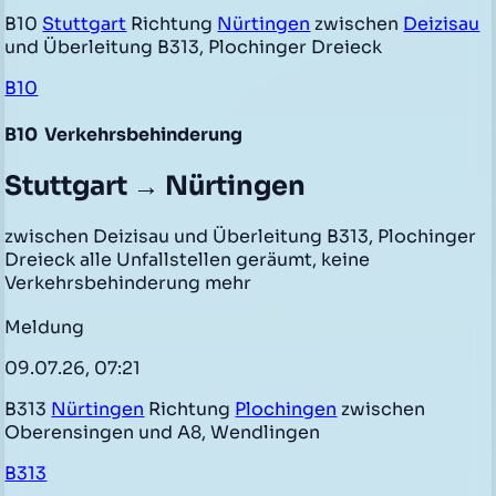
B10
Stuttgart
Richtung
Nürtingen
zwischen
Deizisau
und Überleitung B313, Plochinger Dreieck
B10
B10
Verkehrsbehinderung
Stuttgart → Nürtingen
zwischen Deizisau und Überleitung B313, Plochinger
Dreieck alle Unfallstellen geräumt, keine
Verkehrsbehinderung mehr
Meldung
09.07.26, 07:21
B313
Nürtingen
Richtung
Plochingen
zwischen
Oberensingen und A8, Wendlingen
B313