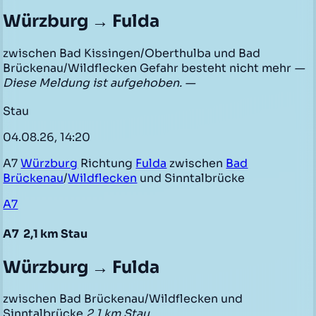
Würzburg → Fulda
zwischen Bad Kissingen/Oberthulba und Bad
Brückenau/Wildflecken Gefahr besteht nicht mehr
—
Diese Meldung ist aufgehoben. —
Stau
04.08.26, 14:20
A7
Würzburg
Richtung
Fulda
zwischen
Bad
Brückenau
/
Wildflecken
und Sinntalbrücke
A7
A7
2,1 km Stau
Würzburg → Fulda
zwischen Bad Brückenau/Wildflecken und
Sinntalbrücke
2,1 km Stau
,