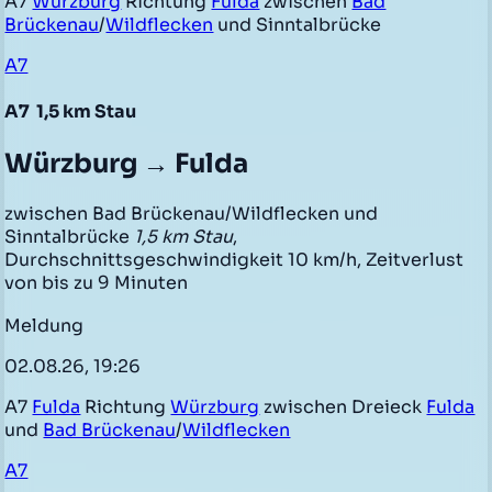
A7
Würzburg
Richtung
Fulda
zwischen
Bad
Brückenau
/
Wildflecken
und Sinntalbrücke
A7
A7
1,5 km Stau
Würzburg → Fulda
zwischen Bad Brückenau/Wildflecken und
Sinntalbrücke
1,5 km Stau
,
Durchschnittsgeschwindigkeit 10 km/h, Zeitverlust
von bis zu 9 Minuten
Meldung
02.08.26, 19:26
A7
Fulda
Richtung
Würzburg
zwischen Dreieck
Fulda
und
Bad Brückenau
/
Wildflecken
A7