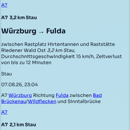
A7
A7
3,2 km Stau
Würzburg → Fulda
zwischen Rastplatz Hirtentannen und Raststätte
Riedener Wald Ost
3,2 km Stau
,
Durchschnittsgeschwindigkeit 15 km/h, Zeitverlust
von bis zu 12 Minuten
Stau
07.08.26, 23:04
A7
Würzburg
Richtung
Fulda
zwischen
Bad
Brückenau
/
Wildflecken
und Sinntalbrücke
A7
A7
2,1 km Stau