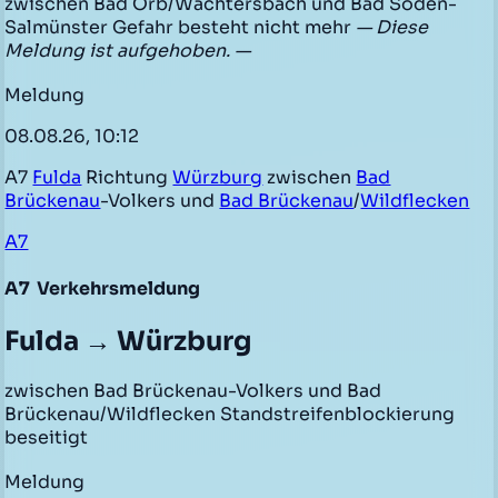
zwischen Bad Orb/Wächtersbach und Bad Soden-
Salmünster Gefahr besteht nicht mehr
— Diese
Meldung ist aufgehoben. —
Meldung
08.08.26, 10:12
A7
Fulda
Richtung
Würzburg
zwischen
Bad
Brückenau
-Volkers und
Bad Brückenau
/
Wildflecken
A7
A7
Verkehrsmeldung
Fulda → Würzburg
zwischen Bad Brückenau-Volkers und Bad
Brückenau/Wildflecken Standstreifenblockierung
beseitigt
Meldung