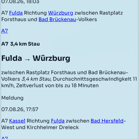
07.08.26, 18:03
A7
Fulda
Richtung
Würzburg
zwischen Rastplatz
Forsthaus und
Bad Brückenau
-Volkers
A7
A7
3,4 km Stau
Fulda → Würzburg
zwischen Rastplatz Forsthaus und Bad Brückenau-
Volkers
3,4 km Stau
, Durchschnittsgeschwindigkeit 11
km/h, Zeitverlust von bis zu 18 Minuten
Meldung
07.08.26, 17:57
A7
Kassel
Richtung
Fulda
zwischen
Bad Hersfeld
-
West und Kirchheimer Dreieck
A7