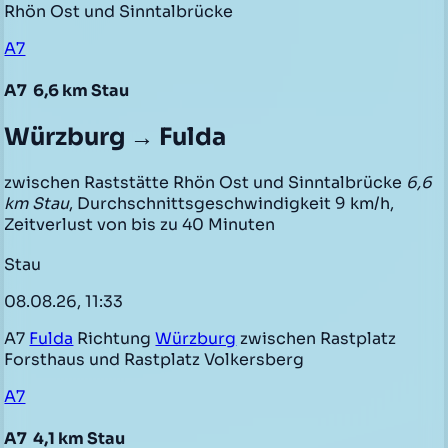
Rhön Ost und Sinntalbrücke
A7
A7
6,6 km Stau
Würzburg → Fulda
zwischen Raststätte Rhön Ost und Sinntalbrücke
6,6
km Stau
, Durchschnittsgeschwindigkeit 9 km/h,
Zeitverlust von bis zu 40 Minuten
Stau
08.08.26, 11:33
A7
Fulda
Richtung
Würzburg
zwischen Rastplatz
Forsthaus und Rastplatz Volkersberg
A7
A7
4,1 km Stau