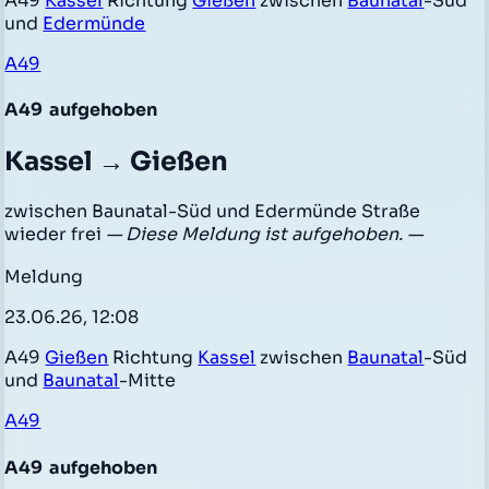
A49
Kassel
Richtung
Gießen
zwischen
Baunatal
-Süd
und
Edermünde
A49
A49
aufgehoben
Kassel → Gießen
zwischen Baunatal-Süd und Edermünde Straße
wieder frei
— Diese Meldung ist aufgehoben. —
Meldung
23.06.26, 12:08
A49
Gießen
Richtung
Kassel
zwischen
Baunatal
-Süd
und
Baunatal
-Mitte
A49
A49
aufgehoben