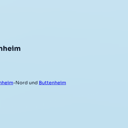
enheim
hheim
-Nord und
Buttenheim