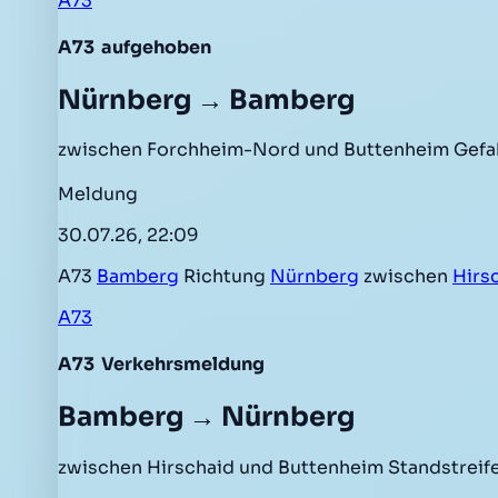
A73
A73
aufgehoben
Nürnberg → Bamberg
zwischen Forchheim-Nord und Buttenheim Gefah
Meldung
30.07.26, 22:09
A73
Bamberg
Richtung
Nürnberg
zwischen
Hirs
A73
A73
Verkehrsmeldung
Bamberg → Nürnberg
zwischen Hirschaid und Buttenheim Standstreif