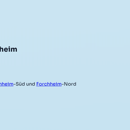
hheim
hheim
-Süd und
Forchheim
-Nord