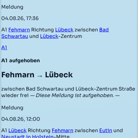
Meldung
04.08.26, 17:36
A1
Fehmarn
Richtung
Lübeck
zwischen
Bad
Schwartau
und
Lübeck
-Zentrum
A1
A1
aufgehoben
Fehmarn → Lübeck
zwischen Bad Schwartau und Lübeck-Zentrum Straße
wieder frei
— Diese Meldung ist aufgehoben. —
Meldung
04.08.26, 12:00
A1
Lübeck
Richtung
Fehmarn
zwischen
Eutin
und
Neustadt in Holstein
-Mitte