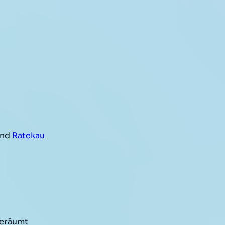
und
Ratekau
geräumt