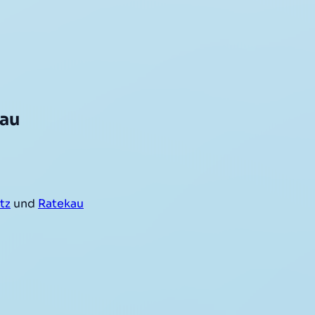
kau
tz
und
Ratekau