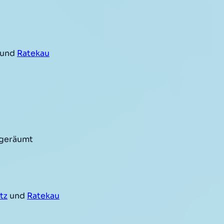
 und
Ratekau
 geräumt
tz
und
Ratekau