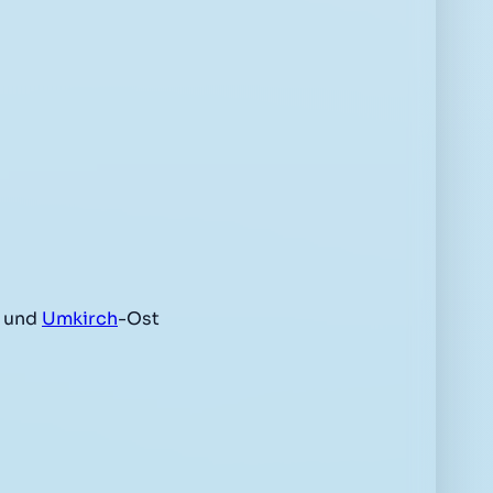
f und
Umkirch
-Ost