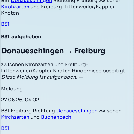
B31
Donaueschingen
Richtung Freiburg zwischen
Kirchzarten
und Freiburg-Littenweiler/Kappler
Knoten
B31
B31
aufgehoben
Donaueschingen → Freiburg
zwischen Kirchzarten und Freiburg-
Littenweiler/Kappler Knoten Hindernisse beseitigt
—
Diese Meldung ist aufgehoben. —
Meldung
27.06.26, 04:02
B31 Freiburg Richtung
Donaueschingen
zwischen
Kirchzarten
und
Buchenbach
B31