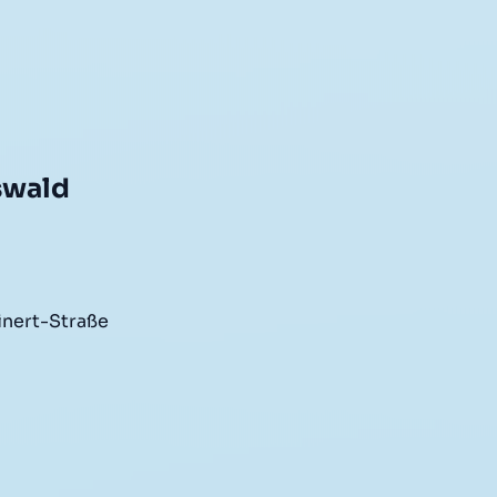
swald
inert-Straße