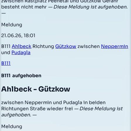
zwischen Rastplatz Peenetal und Gützkow Gefahr
besteht nicht mehr
— Diese Meldung ist aufgehoben.
—
Meldung
21.06.26, 18:01
B111
Ahlbeck
Richtung
Gützkow
zwischen
Neppermin
und
Pudagla
B111
B111
aufgehoben
Ahlbeck - Gützkow
zwischen Neppermin und Pudagla in beiden
Richtungen Straße wieder frei
— Diese Meldung ist
aufgehoben. —
Meldung