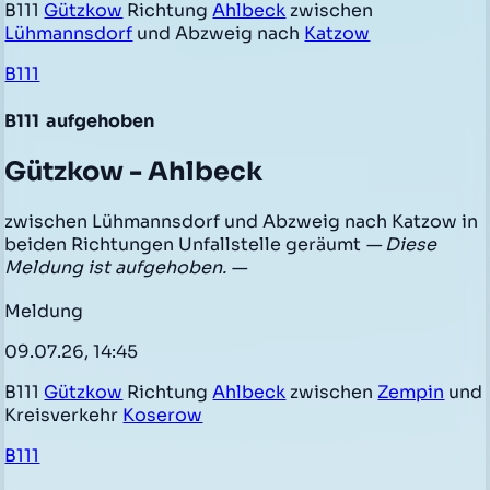
B111
Gützkow
Richtung
Ahlbeck
zwischen
Lühmannsdorf
und Abzweig nach
Katzow
B111
B111
aufgehoben
Gützkow - Ahlbeck
zwischen Lühmannsdorf und Abzweig nach Katzow in
beiden Richtungen Unfallstelle geräumt
— Diese
Meldung ist aufgehoben. —
Meldung
09.07.26, 14:45
B111
Gützkow
Richtung
Ahlbeck
zwischen
Zempin
und
Kreisverkehr
Koserow
B111