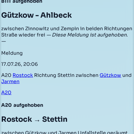
B111
aufgehoben
Gützkow - Ahlbeck
zwischen Zinnowitz und Zempin in beiden Richtungen
Straße wieder frei
— Diese Meldung ist aufgehoben.
—
Meldung
17.07.26, 20:06
A20
Rostock
Richtung Stettin zwischen
Gützkow
und
Jarmen
A20
A20
aufgehoben
Rostock → Stettin
zwischen Gützkow und Jarmen Unfallstelle geräumt