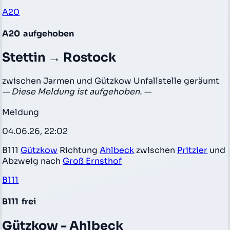
A20
A20
aufgehoben
Stettin → Rostock
zwischen Jarmen und Gützkow Unfallstelle geräumt
— Diese Meldung ist aufgehoben. —
Meldung
04.06.26, 22:02
B111
Gützkow
Richtung
Ahlbeck
zwischen
Pritzier
und
Abzweig nach
Groß Ernsthof
B111
B111
frei
Gützkow - Ahlbeck