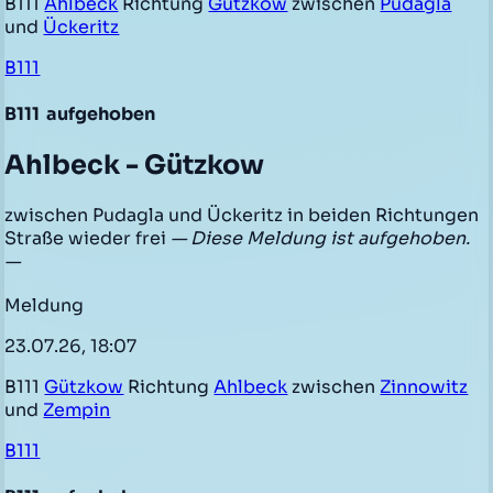
B111
Ahlbeck
Richtung
Gützkow
zwischen
Pudagla
und
Ückeritz
B111
B111
aufgehoben
Ahlbeck - Gützkow
zwischen Pudagla und Ückeritz in beiden Richtungen
Straße wieder frei
— Diese Meldung ist aufgehoben.
—
Meldung
23.07.26, 18:07
B111
Gützkow
Richtung
Ahlbeck
zwischen
Zinnowitz
und
Zempin
B111