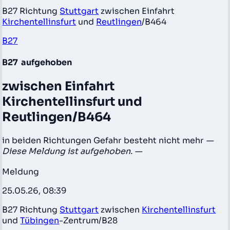
B27 Richtung
Stuttgart
zwischen Einfahrt
Kirchentellinsfurt
und
Reutlingen
/B464
B27
B27
aufgehoben
zwischen Einfahrt
Kirchentellinsfurt und
Reutlingen/B464
in beiden Richtungen Gefahr besteht nicht mehr
—
Diese Meldung ist aufgehoben. —
Meldung
25.05.26, 08:39
B27 Richtung
Stuttgart
zwischen
Kirchentellinsfurt
und
Tübingen
-Zentrum/B28