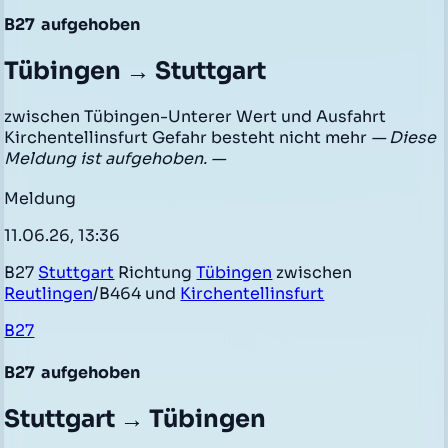
B27
aufgehoben
Tübingen → Stuttgart
zwischen Tübingen-Unterer Wert und Ausfahrt
Kirchentellinsfurt Gefahr besteht nicht mehr
— Diese
Meldung ist aufgehoben. —
Meldung
11.06.26, 13:36
B27
Stuttgart
Richtung
Tübingen
zwischen
Reutlingen
/B464 und
Kirchentellinsfurt
B27
B27
aufgehoben
Stuttgart → Tübingen