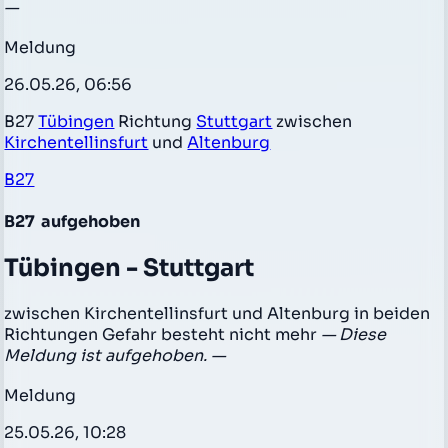
—
Meldung
26.05.26, 06:56
B27
Tübingen
Richtung
Stuttgart
zwischen
Kirchentellinsfurt
und
Altenburg
B27
B27
aufgehoben
Tübingen - Stuttgart
zwischen Kirchentellinsfurt und Altenburg in beiden
Richtungen Gefahr besteht nicht mehr
— Diese
Meldung ist aufgehoben. —
Meldung
25.05.26, 10:28