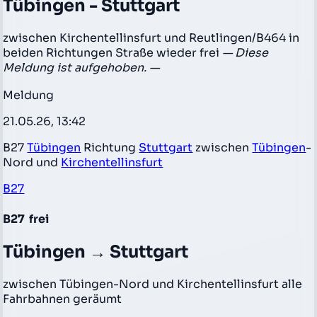
Tübingen - Stuttgart
zwischen Kirchentellinsfurt und Reutlingen/B464 in
beiden Richtungen Straße wieder frei
— Diese
Meldung ist aufgehoben. —
Meldung
21.05.26, 13:42
B27
Tübingen
Richtung
Stuttgart
zwischen
Tübingen
-
Nord und
Kirchentellinsfurt
B27
B27
frei
Tübingen → Stuttgart
zwischen Tübingen-Nord und Kirchentellinsfurt alle
Fahrbahnen geräumt