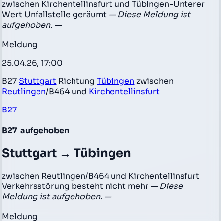
zwischen Kirchentellinsfurt und Tübingen-Unterer
Wert Unfallstelle geräumt
— Diese Meldung ist
aufgehoben. —
Meldung
25.04.26, 17:00
B27
Stuttgart
Richtung
Tübingen
zwischen
Reutlingen
/B464 und
Kirchentellinsfurt
B27
B27
aufgehoben
Stuttgart → Tübingen
zwischen Reutlingen/B464 und Kirchentellinsfurt
Verkehrsstörung besteht nicht mehr
— Diese
Meldung ist aufgehoben. —
Meldung