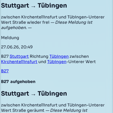
Stuttgart → Tübingen
zwischen Kirchentellinsfurt und Tübingen-Unterer
Wert Straße wieder frei
— Diese Meldung ist
aufgehoben. —
Meldung
27.06.26, 20:49
B27
Stuttgart
Richtung
Tübingen
zwischen
Kirchentellinsfurt
und
Tübingen
-Unterer Wert
B27
B27
aufgehoben
Stuttgart → Tübingen
zwischen Kirchentellinsfurt und Tübingen-Unterer
Wert Straße geräumt
— Diese Meldung ist