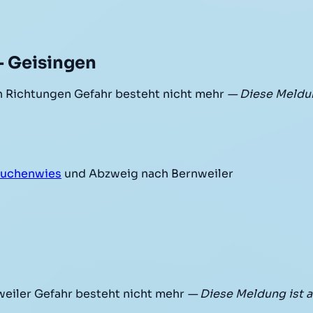
- Geisingen
 Richtungen Gefahr besteht nicht mehr
— Diese Meldu
auchenwies
und Abzweig nach Bernweiler
eiler Gefahr besteht nicht mehr
— Diese Meldung ist 