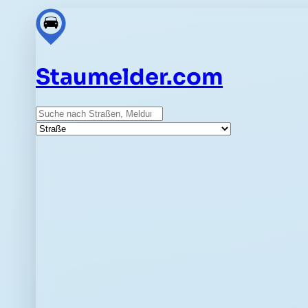
Staumelder.com
Suche
Straße