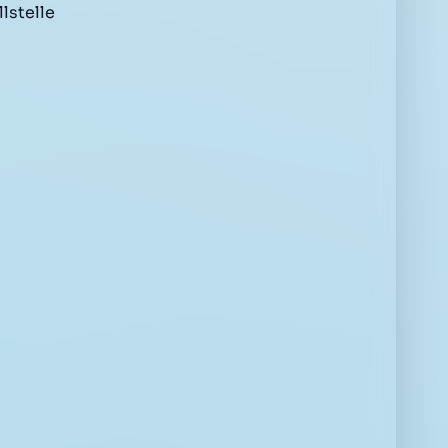
lstelle