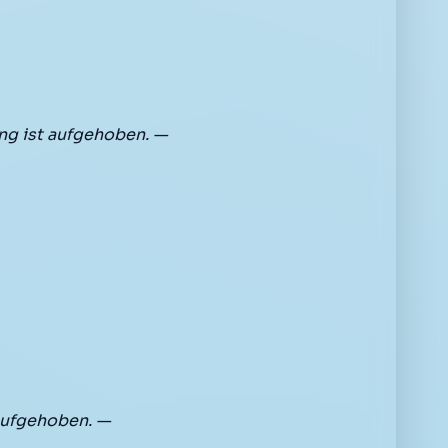
ng ist aufgehoben. —
aufgehoben. —