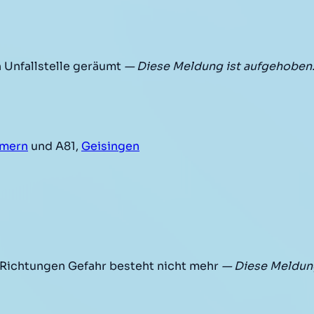
Unfallstelle geräumt
— Diese Meldung ist aufgehoben
mern
und A81,
Geisingen
 Richtungen Gefahr besteht nicht mehr
— Diese Meldung