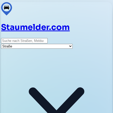
Staumelder.com
Suche
Straße