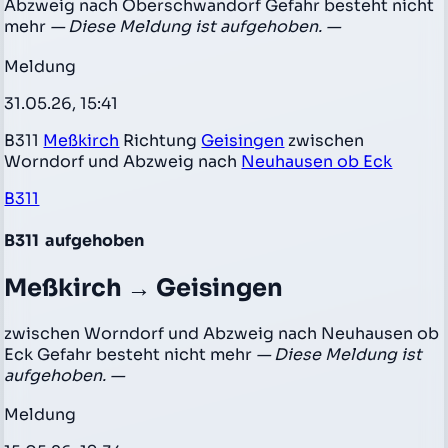
Abzweig nach Oberschwandorf Gefahr besteht nicht
mehr
— Diese Meldung ist aufgehoben. —
Meldung
31.05.26, 15:41
B311
Meßkirch
Richtung
Geisingen
zwischen
Worndorf und Abzweig nach
Neuhausen ob Eck
B311
B311
aufgehoben
Meßkirch → Geisingen
zwischen Worndorf und Abzweig nach Neuhausen ob
Eck Gefahr besteht nicht mehr
— Diese Meldung ist
aufgehoben. —
Meldung