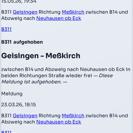
15.05.26, 19:34
B311
Geisingen
Richtung
Meßkirch
zwischen B14 und
Abzweig nach
Neuhausen ob Eck
B311
B311
aufgehoben
Geisingen - Meßkirch
zwischen B14 und Abzweig nach Neuhausen ob Eck in
beiden Richtungen Straße wieder frei
— Diese
Meldung ist aufgehoben. —
Meldung
23.03.26, 18:15
B311
Geisingen
Richtung
Meßkirch
zwischen B14 und
Abzweig nach
Neuhausen ob Eck
B311