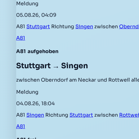
Meldung
05.08.26, 04:09
A81
Stuttgart
Richtung
Singen
zwischen
Obernd
A81
A81
aufgehoben
Stuttgart → Singen
zwischen Oberndorf am Neckar und Rottweil all
Meldung
04.08.26, 18:04
A81
Singen
Richtung
Stuttgart
zwischen
Rottwei
A81