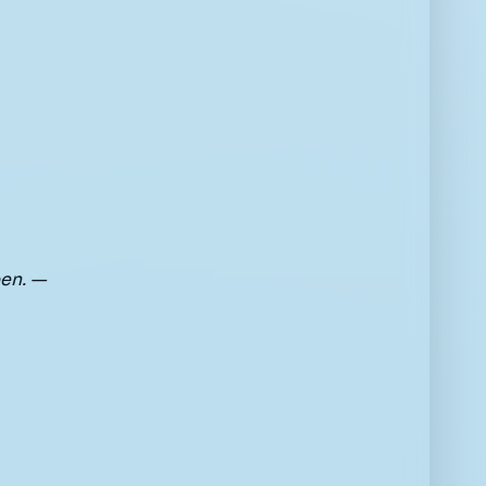
en. —