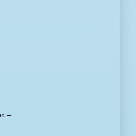
en. —