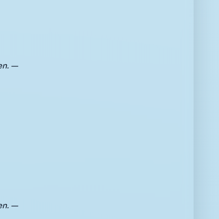
en. —
en. —