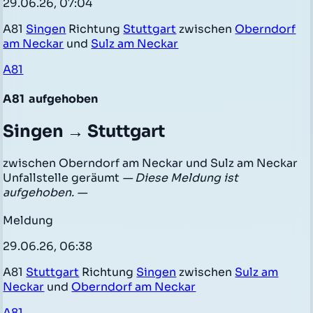
29.06.26, 07:04
A81
Singen
Richtung
Stuttgart
zwischen
Oberndorf
am Neckar
und
Sulz am Neckar
A81
A81
aufgehoben
Singen → Stuttgart
zwischen Oberndorf am Neckar und Sulz am Neckar
Unfallstelle geräumt
— Diese Meldung ist
aufgehoben. —
Meldung
29.06.26, 06:38
A81
Stuttgart
Richtung
Singen
zwischen
Sulz am
Neckar
und
Oberndorf am Neckar
A81