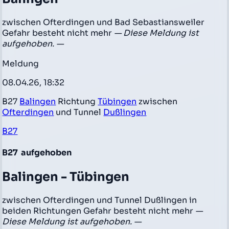
zwischen Ofterdingen und Bad Sebastiansweiler
Gefahr besteht nicht mehr
— Diese Meldung ist
aufgehoben. —
Meldung
08.04.26, 18:32
B27
Balingen
Richtung
Tübingen
zwischen
Ofterdingen
und Tunnel
Dußlingen
B27
B27
aufgehoben
Balingen - Tübingen
zwischen Ofterdingen und Tunnel Dußlingen in
beiden Richtungen Gefahr besteht nicht mehr
—
Diese Meldung ist aufgehoben. —