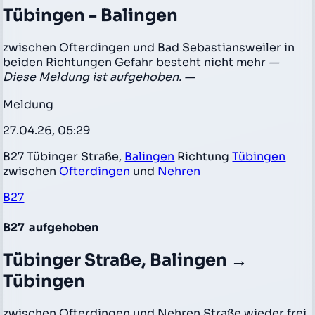
Tübingen - Balingen
zwischen Ofterdingen und Bad Sebastiansweiler in
beiden Richtungen Gefahr besteht nicht mehr
—
Diese Meldung ist aufgehoben. —
Meldung
27.04.26, 05:29
B27 Tübinger Straße,
Balingen
Richtung
Tübingen
zwischen
Ofterdingen
und
Nehren
B27
B27
aufgehoben
Tübinger Straße, Balingen →
Tübingen
zwischen Ofterdingen und Nehren Straße wieder frei