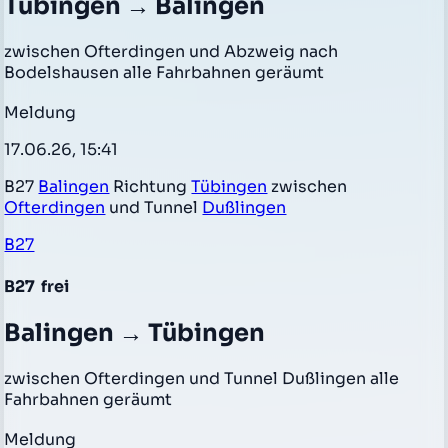
Tübingen → Balingen
zwischen Ofterdingen und Abzweig nach
Bodelshausen alle Fahrbahnen geräumt
Meldung
17.06.26, 15:41
B27
Balingen
Richtung
Tübingen
zwischen
Ofterdingen
und Tunnel
Dußlingen
B27
B27
frei
Balingen → Tübingen
zwischen Ofterdingen und Tunnel Dußlingen alle
Fahrbahnen geräumt
Meldung