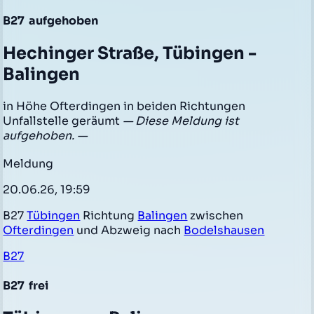
B27
aufgehoben
Hechinger Straße, Tübingen -
Balingen
in Höhe Ofterdingen in beiden Richtungen
Unfallstelle geräumt
— Diese Meldung ist
aufgehoben. —
Meldung
20.06.26, 19:59
B27
Tübingen
Richtung
Balingen
zwischen
Ofterdingen
und Abzweig nach
Bodelshausen
B27
B27
frei