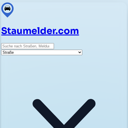
Staumelder.com
Suche
Straße