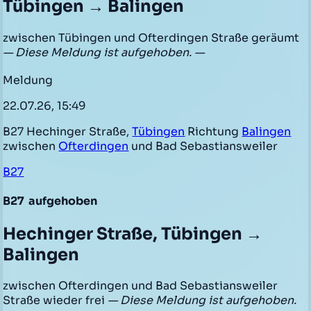
Tübingen → Balingen
zwischen Tübingen und Ofterdingen Straße geräumt
— Diese Meldung ist aufgehoben. —
Meldung
22.07.26, 15:49
B27 Hechinger Straße,
Tübingen
Richtung
Balingen
zwischen
Ofterdingen
und Bad Sebastiansweiler
B27
B27
aufgehoben
Hechinger Straße, Tübingen →
Balingen
zwischen Ofterdingen und Bad Sebastiansweiler
Straße wieder frei
— Diese Meldung ist aufgehoben.