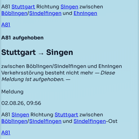
A81
Stuttgart
Richtung
Singen
zwischen
Böblingen
/
Sindelfingen
und
Ehningen
A81
A81
aufgehoben
Stuttgart → Singen
zwischen Böblingen/Sindelfingen und Ehningen
Verkehrsstörung besteht nicht mehr
— Diese
Meldung ist aufgehoben. —
Meldung
02.08.26, 09:56
A81
Singen
Richtung
Stuttgart
zwischen
Böblingen
/
Sindelfingen
und
Sindelfingen
-Ost
A81