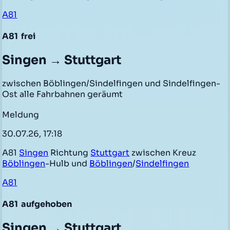
A81
A81
frei
Singen → Stuttgart
zwischen Böblingen/Sindelfingen und Sindelfingen-
Ost alle Fahrbahnen geräumt
Meldung
30.07.26, 17:18
A81
Singen
Richtung
Stuttgart
zwischen Kreuz
Böblingen
-Hulb und
Böblingen
/
Sindelfingen
A81
A81
aufgehoben
Singen → Stuttgart