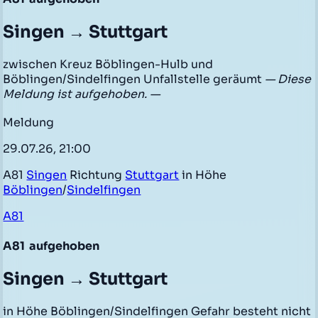
Singen → Stuttgart
zwischen Kreuz Böblingen-Hulb und
Böblingen/Sindelfingen Unfallstelle geräumt
— Diese
Meldung ist aufgehoben. —
Meldung
29.07.26, 21:00
A81
Singen
Richtung
Stuttgart
in Höhe
Böblingen
/
Sindelfingen
A81
A81
aufgehoben
Singen → Stuttgart
in Höhe Böblingen/Sindelfingen Gefahr besteht nicht