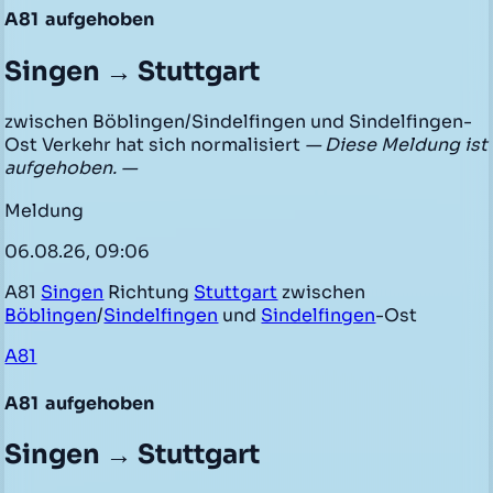
A81
aufgehoben
Singen → Stuttgart
zwischen Böblingen/Sindelfingen und Sindelfingen-
Ost Verkehr hat sich normalisiert
— Diese Meldung ist
aufgehoben. —
Meldung
06.08.26, 09:06
A81
Singen
Richtung
Stuttgart
zwischen
Böblingen
/
Sindelfingen
und
Sindelfingen
-Ost
A81
A81
aufgehoben
Singen → Stuttgart