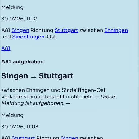
Meldung
30.07.26, 11:12
A81
Singen
Richtung
Stuttgart
zwischen
Ehningen
und
Sindelfingen
-Ost
A81
A81
aufgehoben
Singen → Stuttgart
zwischen Ehningen und Sindelfingen-Ost
Verkehrsstörung besteht nicht mehr
— Diese
Meldung ist aufgehoben. —
Meldung
30.07.26, 11:03
A81
Stuttgart
Richtung
Singen
zwischen