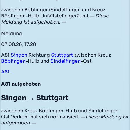
zwischen Böblingen/Sindelfingen und Kreuz
Böblingen-Hulb Unfallstelle geräumt
— Diese
Meldung ist aufgehoben. —
Meldung
07.08.26, 17:28
A81
Singen
Richtung
Stuttgart
zwischen Kreuz
Böblingen
-Hulb und
Sindelfingen
-Ost
A81
A81
aufgehoben
Singen → Stuttgart
zwischen Kreuz Böblingen-Hulb und Sindelfingen-
Ost Verkehr hat sich normalisiert
— Diese Meldung ist
aufgehoben. —