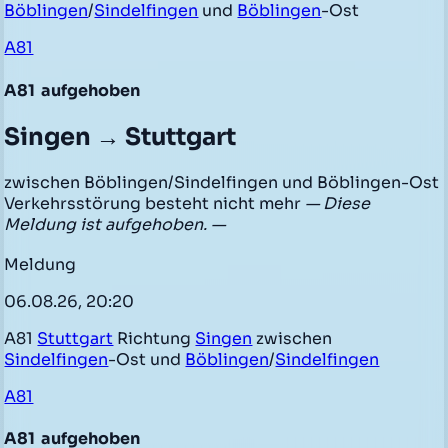
Böblingen
/
Sindelfingen
und
Böblingen
-Ost
A81
A81
aufgehoben
Singen → Stuttgart
zwischen Böblingen/Sindelfingen und Böblingen-Ost
Verkehrsstörung besteht nicht mehr
— Diese
Meldung ist aufgehoben. —
Meldung
06.08.26, 20:20
A81
Stuttgart
Richtung
Singen
zwischen
Sindelfingen
-Ost und
Böblingen
/
Sindelfingen
A81
A81
aufgehoben