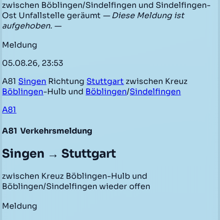
zwischen Böblingen/Sindelfingen und Sindelfingen-
Ost Unfallstelle geräumt
— Diese Meldung ist
aufgehoben. —
Meldung
05.08.26, 23:53
A81
Singen
Richtung
Stuttgart
zwischen Kreuz
Böblingen
-Hulb und
Böblingen
/
Sindelfingen
A81
A81
Verkehrsmeldung
Singen → Stuttgart
zwischen Kreuz Böblingen-Hulb und
Böblingen/Sindelfingen wieder offen
Meldung