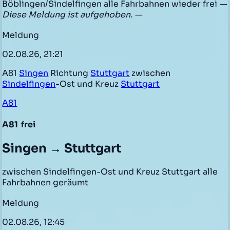
Böblingen/Sindelfingen alle Fahrbahnen wieder frei
—
Diese Meldung ist aufgehoben. —
Meldung
02.08.26, 21:21
A81
Singen
Richtung
Stuttgart
zwischen
Sindelfingen
-Ost und Kreuz
Stuttgart
A81
A81
frei
Singen → Stuttgart
zwischen Sindelfingen-Ost und Kreuz Stuttgart alle
Fahrbahnen geräumt
Meldung
02.08.26, 12:45