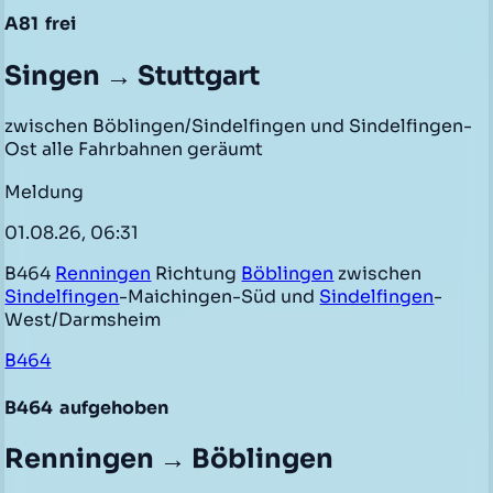
A81
frei
Singen → Stuttgart
zwischen Böblingen/Sindelfingen und Sindelfingen-
Ost alle Fahrbahnen geräumt
Meldung
01.08.26, 06:31
B464
Renningen
Richtung
Böblingen
zwischen
Sindelfingen
-Maichingen-Süd und
Sindelfingen
-
West/Darmsheim
B464
B464
aufgehoben
Renningen → Böblingen