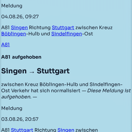
Meldung
04.08.26, 09:27
A81
Singen
Richtung
Stuttgart
zwischen Kreuz
Böblingen
-Hulb und
Sindelfingen
-Ost
A81
A81
aufgehoben
Singen → Stuttgart
zwischen Kreuz Böblingen-Hulb und Sindelfingen-
Ost Verkehr hat sich normalisiert
— Diese Meldung ist
aufgehoben. —
Meldung
03.08.26, 20:57
A81
Stuttgart
Richtung
Singen
zwischen