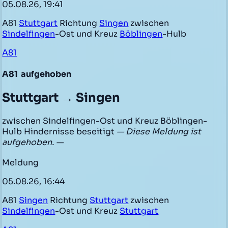
05.08.26, 19:41
A81
Stuttgart
Richtung
Singen
zwischen
Sindelfingen
-Ost und Kreuz
Böblingen
-Hulb
A81
A81
aufgehoben
Stuttgart → Singen
zwischen Sindelfingen-Ost und Kreuz Böblingen-
Hulb Hindernisse beseitigt
— Diese Meldung ist
aufgehoben. —
Meldung
05.08.26, 16:44
A81
Singen
Richtung
Stuttgart
zwischen
Sindelfingen
-Ost und Kreuz
Stuttgart