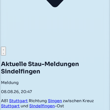
Aktuelle Stau-Meldungen
Sindelfingen
Meldung
08.08.26, 20:47
A81
Stuttgart
Richtung
Singen
zwischen Kreuz
Stuttgart
und
Sindelfingen
-Ost