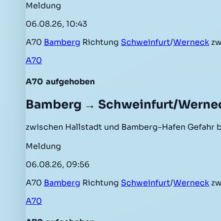
Meldung
06.08.26, 10:43
A70
Bamberg
Richtung
Schweinfurt
/
Werneck
zw
A70
A70
aufgehoben
Bamberg → Schweinfurt/Werne
zwischen Hallstadt und Bamberg-Hafen Gefahr 
Meldung
06.08.26, 09:56
A70
Bamberg
Richtung
Schweinfurt
/
Werneck
zw
A70