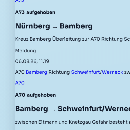
A73
A73
aufgehoben
Nürnberg → Bamberg
Kreuz Bamberg Überleitung zur A70 Richtung S
Meldung
06.08.26, 11:19
A70
Bamberg
Richtung
Schweinfurt
/
Werneck
zw
A70
A70
aufgehoben
Bamberg → Schweinfurt/Werne
zwischen Eltmann und Knetzgau Gefahr besteht 