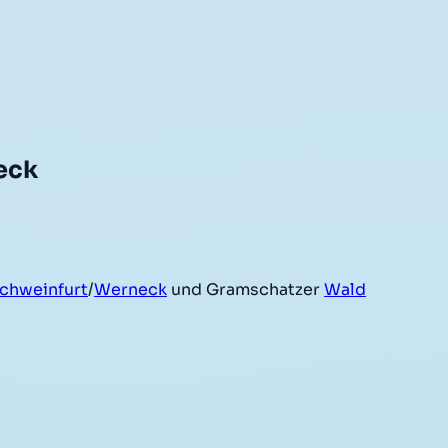
eck
chweinfurt
/
Werneck
und Gramschatzer
Wald