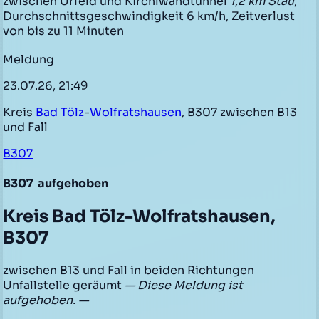
zwischen Urfeld und Kirchlwandtunnel
1,2 km Stau
,
Durchschnittsgeschwindigkeit 6 km/h, Zeitverlust
von bis zu 11 Minuten
Meldung
23.07.26, 21:49
Kreis
Bad Tölz
-
Wolfratshausen
, B307 zwischen B13
und Fall
B307
B307
aufgehoben
Kreis Bad Tölz-Wolfratshausen,
B307
zwischen B13 und Fall in beiden Richtungen
Unfallstelle geräumt
— Diese Meldung ist
aufgehoben. —