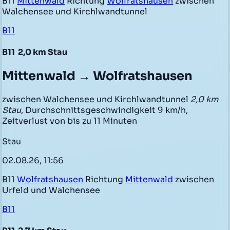
B11
Mittenwald
Richtung
Wolfratshausen
zwischen
Walchensee und Kirchlwandtunnel
B11
B11
2,0 km Stau
Mittenwald → Wolfratshausen
zwischen Walchensee und Kirchlwandtunnel
2,0 km
Stau
, Durchschnittsgeschwindigkeit 9 km/h,
Zeitverlust von bis zu 11 Minuten
Stau
02.08.26, 11:56
B11
Wolfratshausen
Richtung
Mittenwald
zwischen
Urfeld und Walchensee
B11