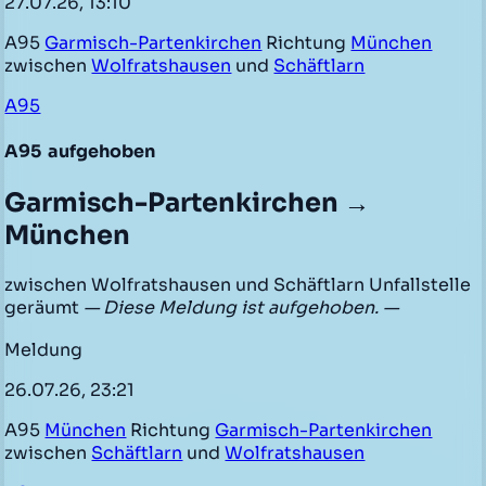
27.07.26, 13:10
A95
Garmisch-Partenkirchen
Richtung
München
zwischen
Wolfratshausen
und
Schäftlarn
A95
A95
aufgehoben
Garmisch-Partenkirchen →
München
zwischen Wolfratshausen und Schäftlarn Unfallstelle
geräumt
— Diese Meldung ist aufgehoben. —
Meldung
26.07.26, 23:21
A95
München
Richtung
Garmisch-Partenkirchen
zwischen
Schäftlarn
und
Wolfratshausen