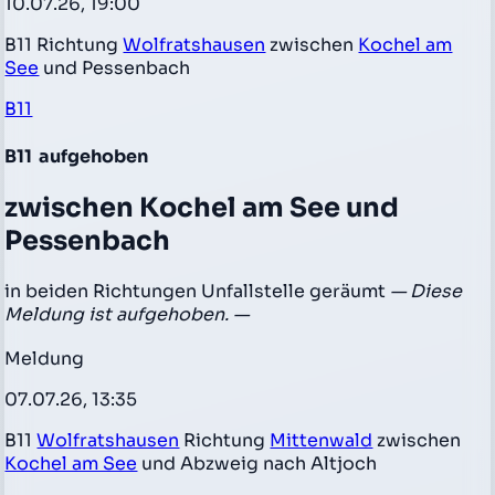
10.07.26, 19:00
B11 Richtung
Wolfratshausen
zwischen
Kochel am
See
und Pessenbach
B11
B11
aufgehoben
zwischen Kochel am See und
Pessenbach
in beiden Richtungen Unfallstelle geräumt
— Diese
Meldung ist aufgehoben. —
Meldung
07.07.26, 13:35
B11
Wolfratshausen
Richtung
Mittenwald
zwischen
Kochel am See
und Abzweig nach Altjoch