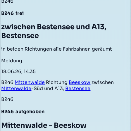
B246
B246
frei
zwischen Bestensee und A13,
Bestensee
in beiden Richtungen alle Fahrbahnen geräumt
Meldung
18.06.26, 14:35
B246
Mittenwalde
Richtung
Beeskow
zwischen
Mittenwalde
-Süd und A13,
Bestensee
B246
B246
aufgehoben
Mittenwalde - Beeskow