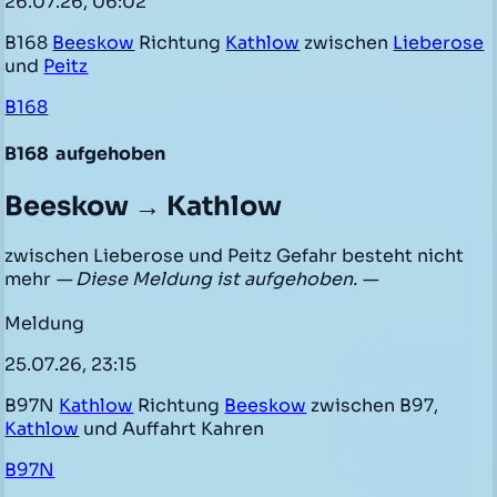
26.07.26, 06:02
B168
Beeskow
Richtung
Kathlow
zwischen
Lieberose
und
Peitz
B168
B168
aufgehoben
Beeskow → Kathlow
zwischen Lieberose und Peitz Gefahr besteht nicht
mehr
— Diese Meldung ist aufgehoben. —
Meldung
25.07.26, 23:15
B97N
Kathlow
Richtung
Beeskow
zwischen B97,
Kathlow
und Auffahrt Kahren
B97N