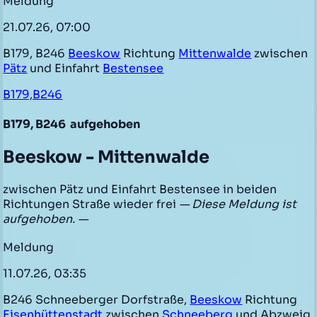
Meldung
21.07.26, 07:00
B179, B246
Beeskow
Richtung
Mittenwalde
zwischen
Pätz
und Einfahrt
Bestensee
B179,B246
B179, B246
aufgehoben
Beeskow - Mittenwalde
zwischen Pätz und Einfahrt Bestensee in beiden
Richtungen Straße wieder frei
— Diese Meldung ist
aufgehoben. —
Meldung
11.07.26, 03:35
B246 Schneeberger Dorfstraße,
Beeskow
Richtung
Eisenhüttenstadt
zwischen
Schneeberg
und Abzweig