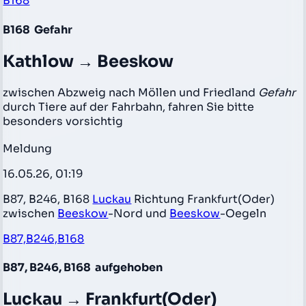
B168
B168
Gefahr
Kathlow → Beeskow
zwischen Abzweig nach Möllen und Friedland
Gefahr
durch Tiere auf der Fahrbahn, fahren Sie bitte
besonders vorsichtig
Meldung
16.05.26, 01:19
B87, B246, B168
Luckau
Richtung Frankfurt(Oder)
zwischen
Beeskow
-Nord und
Beeskow
-Oegeln
B87,B246,B168
B87, B246, B168
aufgehoben
Luckau → Frankfurt(Oder)