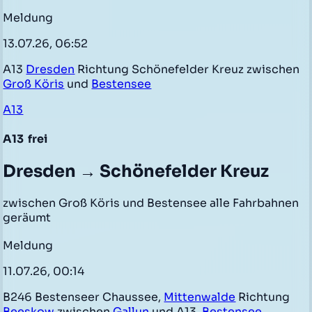
Meldung
13.07.26, 06:52
A13
Dresden
Richtung Schönefelder Kreuz zwischen
Groß Köris
und
Bestensee
A13
A13
frei
Dresden → Schönefelder Kreuz
zwischen Groß Köris und Bestensee alle Fahrbahnen
geräumt
Meldung
11.07.26, 00:14
B246 Bestenseer Chaussee,
Mittenwalde
Richtung
Beeskow
zwischen
Gallun
und A13,
Bestensee