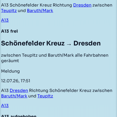
A13 Schönefelder Kreuz Richtung
Dresden
zwischen
Teupitz
und
Baruth/Mark
A13
A13
frei
Schönefelder Kreuz → Dresden
zwischen Teupitz und Baruth/Mark alle Fahrbahnen
geräumt
Meldung
12.07.26, 17:51
A13
Dresden
Richtung Schönefelder Kreuz zwischen
Baruth/Mark
und
Teupitz
A13
A13
aufgehoben