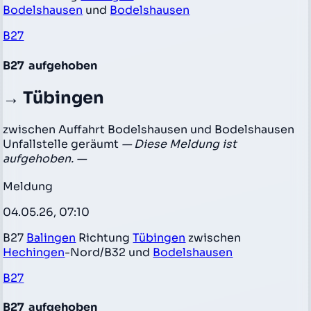
Bodelshausen
und
Bodelshausen
B27
B27
aufgehoben
→ Tübingen
zwischen Auffahrt Bodelshausen und Bodelshausen
Unfallstelle geräumt
— Diese Meldung ist
aufgehoben. —
Meldung
04.05.26, 07:10
B27
Balingen
Richtung
Tübingen
zwischen
Hechingen
-Nord/B32 und
Bodelshausen
B27
B27
aufgehoben