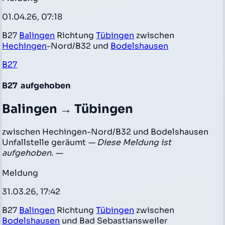
01.04.26, 07:18
B27
Balingen
Richtung
Tübingen
zwischen
Hechingen
-Nord/B32 und
Bodelshausen
B27
B27
aufgehoben
Balingen → Tübingen
zwischen Hechingen-Nord/B32 und Bodelshausen
Unfallstelle geräumt
— Diese Meldung ist
aufgehoben. —
Meldung
31.03.26, 17:42
B27
Balingen
Richtung
Tübingen
zwischen
Bodelshausen
und Bad Sebastiansweiler