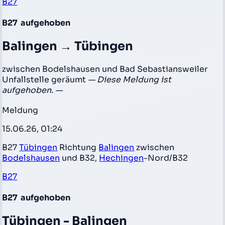
B27
B27
aufgehoben
Balingen → Tübingen
zwischen Bodelshausen und Bad Sebastiansweiler
Unfallstelle geräumt
— Diese Meldung ist
aufgehoben. —
Meldung
15.06.26, 01:24
B27
Tübingen
Richtung
Balingen
zwischen
Bodelshausen
und B32,
Hechingen
-Nord/B32
B27
B27
aufgehoben
Tübingen - Balingen