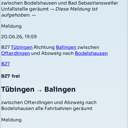
zwischen Bodelshausen und Bad Sebastiansweiler
Unfallstelle geräumt
— Diese Meldung ist
aufgehoben. —
Meldung
20.06.26, 19:59
B27
Tübingen
Richtung
Balingen
zwischen
Ofterdingen
und Abzweig nach
Bodelshausen
B27
B27
frei
Tübingen → Balingen
zwischen Ofterdingen und Abzweig nach
Bodelshausen alle Fahrbahnen geräumt
Meldung