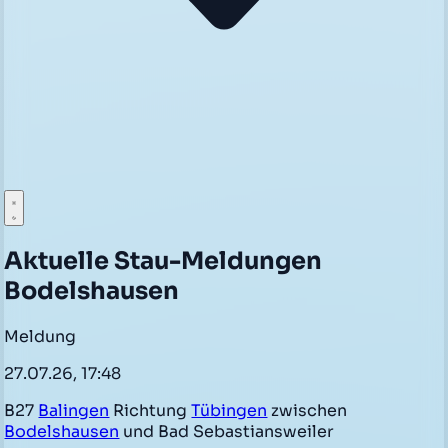
Aktuelle Stau-Meldungen
Bodelshausen
Meldung
27.07.26, 17:48
B27
Balingen
Richtung
Tübingen
zwischen
Bodelshausen
und Bad Sebastiansweiler