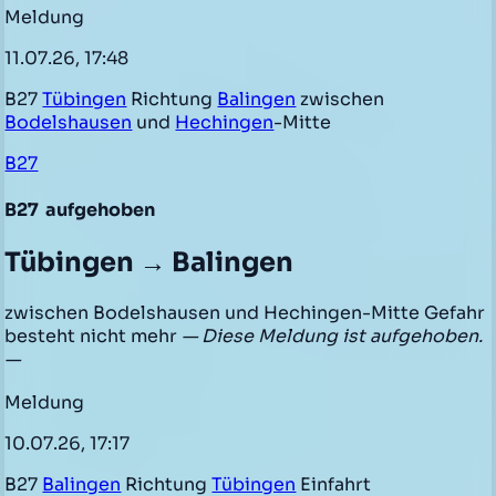
Meldung
11.07.26, 17:48
B27
Tübingen
Richtung
Balingen
zwischen
Bodelshausen
und
Hechingen
-Mitte
B27
B27
aufgehoben
Tübingen → Balingen
zwischen Bodelshausen und Hechingen-Mitte Gefahr
besteht nicht mehr
— Diese Meldung ist aufgehoben.
—
Meldung
10.07.26, 17:17
B27
Balingen
Richtung
Tübingen
Einfahrt