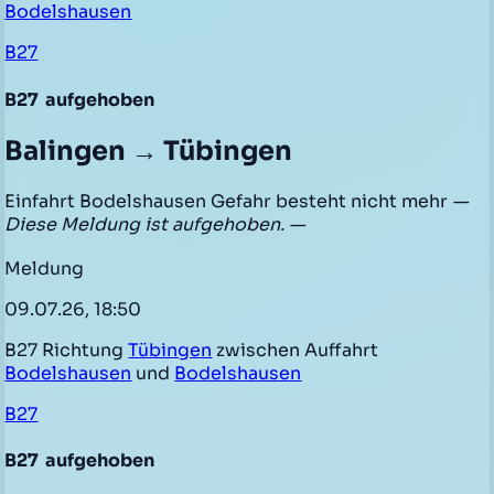
Bodelshausen
B27
B27
aufgehoben
Balingen → Tübingen
Einfahrt Bodelshausen Gefahr besteht nicht mehr
—
Diese Meldung ist aufgehoben. —
Meldung
09.07.26, 18:50
B27 Richtung
Tübingen
zwischen Auffahrt
Bodelshausen
und
Bodelshausen
B27
B27
aufgehoben