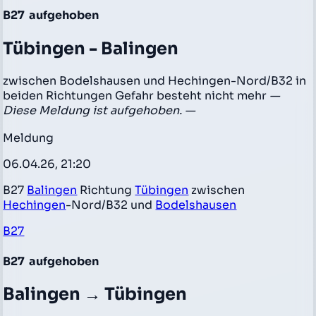
B27
aufgehoben
Tübingen - Balingen
zwischen Bodelshausen und Hechingen-Nord/B32 in
beiden Richtungen Gefahr besteht nicht mehr
—
Diese Meldung ist aufgehoben. —
Meldung
06.04.26, 21:20
B27
Balingen
Richtung
Tübingen
zwischen
Hechingen
-Nord/B32 und
Bodelshausen
B27
B27
aufgehoben
Balingen → Tübingen