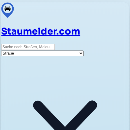
Staumelder.com
Suche
Straße