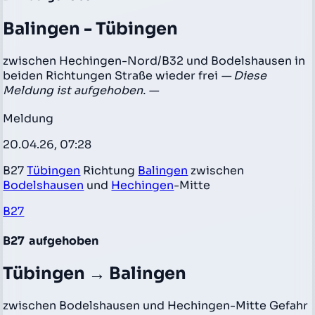
Balingen - Tübingen
zwischen Hechingen-Nord/B32 und Bodelshausen in
beiden Richtungen Straße wieder frei
— Diese
Meldung ist aufgehoben. —
Meldung
20.04.26, 07:28
B27
Tübingen
Richtung
Balingen
zwischen
Bodelshausen
und
Hechingen
-Mitte
B27
B27
aufgehoben
Tübingen → Balingen
zwischen Bodelshausen und Hechingen-Mitte Gefahr