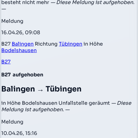
besteht nicht mehr
— Diese Meldung ist aufgehoben.
—
Meldung
16.04.26, 09:08
B27
Balingen
Richtung
Tübingen
in Höhe
Bodelshausen
B27
B27
aufgehoben
Balingen → Tübingen
in Höhe Bodelshausen Unfallstelle geräumt
— Diese
Meldung ist aufgehoben. —
Meldung
10.04.26, 15:16