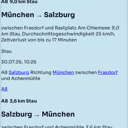
A8
9,0 km Stau
München → Salzburg
zwischen Frasdorf und Rastplatz Am Chiemsee
9,0
km Stau
, Durchschnittsgeschwindigkeit 25 km/h,
Zeitverlust von bis zu 17 Minuten
Stau
30.07.26, 10:26
A8
Salzburg
Richtung
München
zwischen
Frasdorf
und Achenmühle
A8
A8
3,6 km Stau
Salzburg → München
zwischen Frasdorf und Achenmühle
3,6 km Stau
,