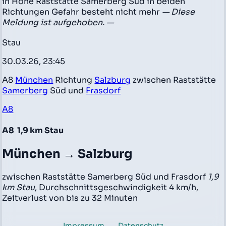
in Höhe Raststätte Samerberg Süd in beiden
Richtungen Gefahr besteht nicht mehr
— Diese
Meldung ist aufgehoben. —
Stau
30.03.26, 23:45
A8
München
Richtung
Salzburg
zwischen Raststätte
Samerberg
Süd und
Frasdorf
A8
A8
1,9 km Stau
München → Salzburg
zwischen Raststätte Samerberg Süd und Frasdorf
1,9
km Stau
, Durchschnittsgeschwindigkeit 4 km/h,
Zeitverlust von bis zu 32 Minuten
Impressum
Datenschutz