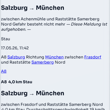
Salzburg → München
zwischen Achenmühle und Raststätte Samerberg
Nord Gefahr besteht nicht mehr
— Diese Meldung ist
aufgehoben. —
Stau
17.05.26, 11:42
A8
Salzburg
Richtung
München
zwischen
Frasdorf
und Raststätte
Samerberg
Nord
A8
A8
4,0 km Stau
Salzburg → München
zwischen Frasdorf und Raststätte Samerberg Nord
4,0 km Stau
, Durchschnittsgeschwindigkeit 19 km/h,