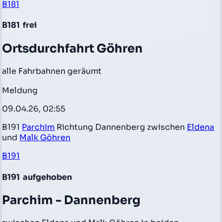
B181
B181
frei
Ortsdurchfahrt Göhren
alle Fahrbahnen geräumt
Meldung
09.04.26, 02:55
B191
Parchim
Richtung Dannenberg zwischen
Eldena
und
Malk Göhren
B191
B191
aufgehoben
Parchim - Dannenberg