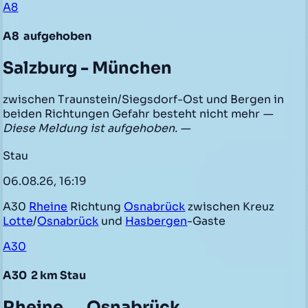
A8
A8
aufgehoben
Salzburg - München
zwischen Traunstein/Siegsdorf-Ost und Bergen in
beiden Richtungen Gefahr besteht nicht mehr
—
Diese Meldung ist aufgehoben. —
Stau
06.08.26, 16:19
A30
Rheine
Richtung
Osnabrück
zwischen Kreuz
Lotte
/
Osnabrück
und
Hasbergen
-Gaste
A30
A30
2 km Stau
Rheine → Osnabrück