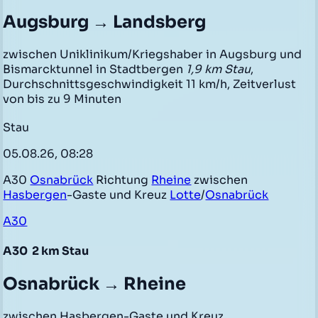
Augsburg → Landsberg
zwischen Uniklinikum/Kriegshaber in Augsburg und
Bismarcktunnel in Stadtbergen
1,9 km Stau
,
Durchschnittsgeschwindigkeit 11 km/h, Zeitverlust
von bis zu 9 Minuten
Stau
05.08.26, 08:28
A30
Osnabrück
Richtung
Rheine
zwischen
Hasbergen
-Gaste und Kreuz
Lotte
/
Osnabrück
A30
A30
2 km Stau
Osnabrück → Rheine
zwischen Hasbergen-Gaste und Kreuz