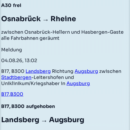
A30
frei
Osnabrück → Rheine
zwischen Osnabrück-Hellern und Hasbergen-Gaste
alle Fahrbahnen geräumt
Meldung
04.08.26, 13:02
B17, B300
Landsberg
Richtung
Augsburg
zwischen
Stadtbergen
-Leitershofen und
Uniklinikum/Kriegshaber in
Augsburg
B17,B300
B17, B300
aufgehoben
Landsberg → Augsburg