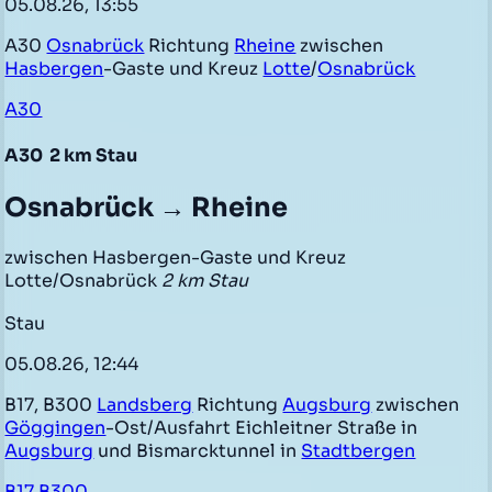
05.08.26, 13:55
A30
Osnabrück
Richtung
Rheine
zwischen
Hasbergen
-Gaste und Kreuz
Lotte
/
Osnabrück
A30
A30
2 km Stau
Osnabrück → Rheine
zwischen Hasbergen-Gaste und Kreuz
Lotte/Osnabrück
2 km Stau
Stau
05.08.26, 12:44
B17, B300
Landsberg
Richtung
Augsburg
zwischen
Göggingen
-Ost/Ausfahrt Eichleitner Straße in
Augsburg
und Bismarcktunnel in
Stadtbergen
B17,B300