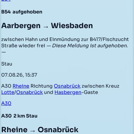
B54
aufgehoben
Aarbergen → Wiesbaden
zwischen Hahn und Einmündung zur B417/Fischzucht
Straße wieder frei
— Diese Meldung ist aufgehoben.
—
Stau
07.08.26, 15:37
A30
Rheine
Richtung
Osnabrück
zwischen Kreuz
Lotte
/
Osnabrück
und
Hasbergen
-Gaste
A30
A30
2 km Stau
Rheine → Osnabrück