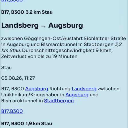
B17, B300
3,2 km Stau
Landsberg → Augsburg
zwischen Göggingen-Ost/Ausfahrt Eichleitner Straße
in Augsburg und Bismarcktunnel in Stadtbergen
3,2
km Stau
, Durchschnittsgeschwindigkeit 9 km/h,
Zeitverlust von bis zu 19 Minuten
Stau
05.08.26, 11:27
B17, B300
Augsburg
Richtung
Landsberg
zwischen
Uniklinikum/Kriegshaber in
Augsburg
und
Bismarcktunnel in
Stadtbergen
B17,B300
B17, B300
1,9 km Stau