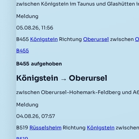
zwischen Königstein im Taunus und Glashütten 
Meldung
05.08.26, 11:56
B455
Königstein
Richtung
Oberursel
zwischen
O
B455
B455
aufgehoben
Königstein → Oberursel
zwischen Oberursel-Hohemark-Feldberg und A66
Meldung
04.08.26, 07:57
B519
Rüsselsheim
Richtung
Königstein
zwischen