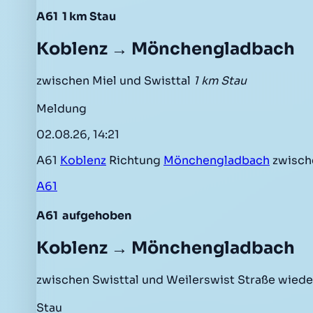
A61
1 km Stau
Koblenz → Mönchengladbach
zwischen Miel und Swisttal
1 km Stau
Meldung
02.08.26, 14:21
A61
Koblenz
Richtung
Mönchengladbach
zwisc
A61
A61
aufgehoben
Koblenz → Mönchengladbach
zwischen Swisttal und Weilerswist Straße wiede
Stau