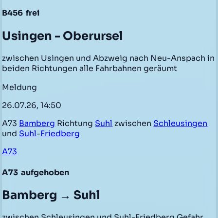
B456
frei
Usingen - Oberursel
zwischen Usingen und Abzweig nach Neu-Anspach in
beiden Richtungen alle Fahrbahnen geräumt
Meldung
26.07.26, 14:50
A73
Bamberg
Richtung
Suhl
zwischen
Schleusingen
und
Suhl
-
Friedberg
A73
A73
aufgehoben
Bamberg → Suhl
zwischen Schleusingen und Suhl-Friedberg Gefahr